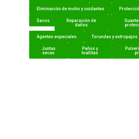
Eliminación de moho y oxidantes
Protecció
Sacos
Reparación de
Guante
daños
protec
Agentes especiales
Torundas y estropajos
Juntas
Paños y
Pulver
secas
toallitas
p