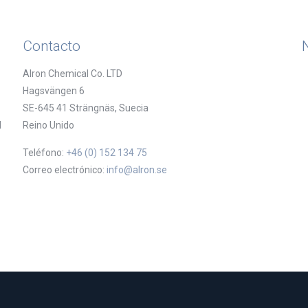
Contacto
Alron Chemical Co. LTD
Hagsvängen 6
SE-645 41 Strängnäs, Suecia
d
Reino Unido
Teléfono:
+46 (0) 152 134 75
Correo electrónico:
info@alron.se