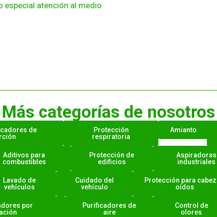
 especial atención al medio
Más categorías de nosotros
icadores de
Protección
Amianto
rción
respiratoria
Aditivos para
Protección de
Aspiradoras
combustibles
edificios
industriales
Lavado de
Cuidado del
Protección para cabez
vehículos
vehículo
oídos
adores por
Purificadores de
Control de
ación
aire
olores