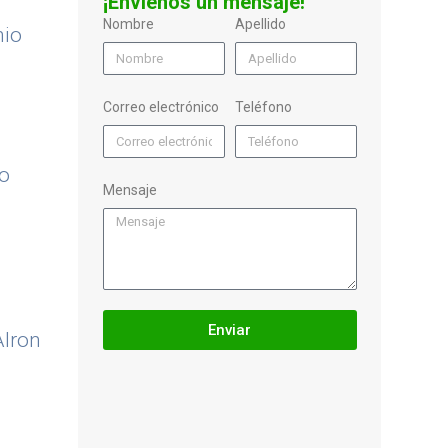
¡Envíenos un mensaje!
Nombre
Apellido
nio
Correo electrónico
Teléfono
co
Mensaje
Enviar
lron