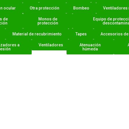
n ocular
Otra protección
Bombeo
Ventiladores 
s de
Monos de
Equipo de protecci
ción
protección
descontamin
Material de recubrimiento
Tapes
Accesorios de
izadores a
Ventiladores
Atenuación
resión
húmeda