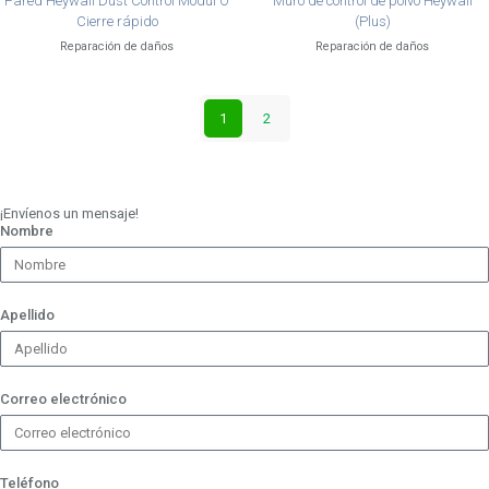
Pared Heywall Dust Control Modul O
Muro de control de polvo Heywall
Cierre rápido
(Plus)
Reparación de daños
Reparación de daños
1
2
¡Envíenos un mensaje!
Nombre
Apellido
Correo electrónico
Teléfono