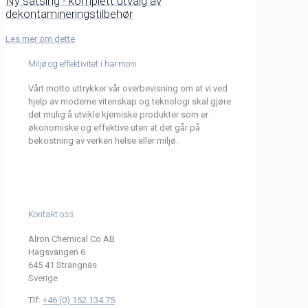
Ny satsing - komplett utvalg av
dekontamineringstilbehør
Les mer om dette
Miljø og effektivitet i harmoni
Vårt motto uttrykker vår overbevisning om at vi ved
hjelp av moderne vitenskap og teknologi skal gjøre
det mulig å utvikle kjemiske produkter som er
økonomiske og effektive uten at det går på
bekostning av verken helse eller miljø.
Kontakt oss
Alron Chemical Co AB
Hagsvängen 6
645 41 Strängnäs
Sverige
Tlf:
+46 (0) 152 134 75