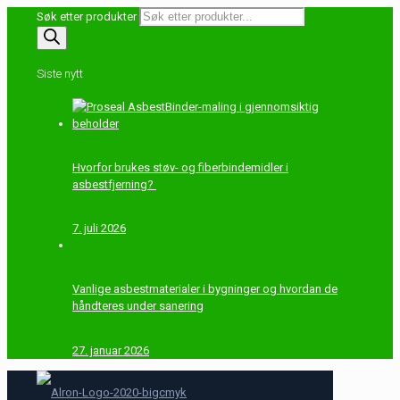
Søk etter produkter
Siste nytt
Hvorfor brukes støv- og fiberbindemidler i
asbestfjerning?
7. juli 2026
Vanlige asbestmaterialer i bygninger og hvordan de
håndteres under sanering
27. januar 2026