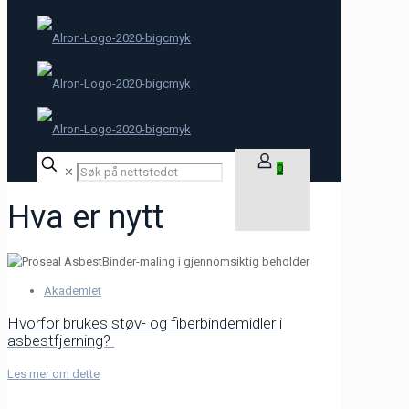
0
✕
Hva er nytt
Akademiet
Hvorfor brukes støv- og fiberbindemidler i
asbestfjerning?
Les mer om dette