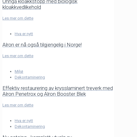
Unngå kloakkstopp med biologisk
kloakkvedlikehold
Les mer om dette
Hva er nytt
Alron er nå også tilgjengelig i Norge!
Les mer om dette
Miljø
Dekontaminering
Effektiv restaurering av krysslaminert treverk med
Alron Penetrox og Alron Booster Blek
Les mer om dette
Hva er nytt
Dekontaminering