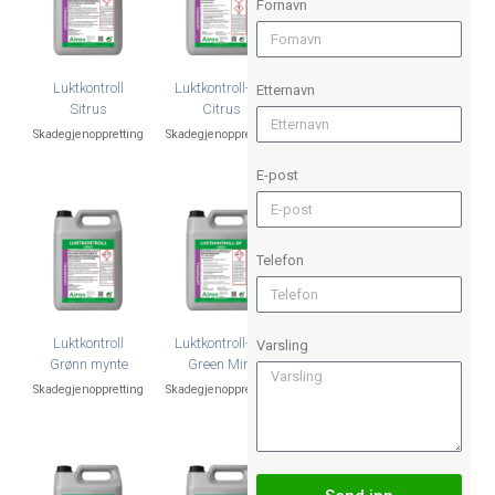
Fornavn
Luktkontroll
Luktkontroll-DF
Etternavn
Sitrus
Citrus
Skadegjenoppretting
Skadegjenoppretting
E-post
Telefon
Luktkontroll
Luktkontroll-DF
Varsling
Grønn mynte
Green Mint
Skadegjenoppretting
Skadegjenoppretting