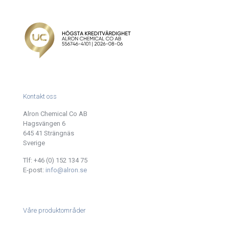
Kontakt oss
Alron Chemical Co AB
Hagsvängen 6
645 41 Strängnäs
Sverige
Tlf:
+46 (0) 152 134 75
E-post:
info@alron.se
Våre produktområder