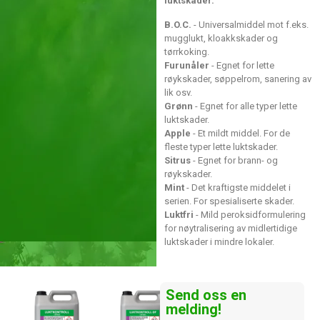
luktskader.
B.O.C.
- Universalmiddel mot f.eks.
mugglukt, kloakkskader og
tørrkoking.
Furunåler
- Egnet for lette
røykskader, søppelrom, sanering av
lik osv.
Grønn
- Egnet for alle typer lette
luktskader.
Apple
- Et mildt middel. For de
fleste typer lette luktskader.
Sitrus
- Egnet for brann- og
røykskader.
Mint
- Det kraftigste middelet i
serien. For spesialiserte skader.
Luktfri
- Mild peroksidformulering
for nøytralisering av midlertidige
luktskader i mindre lokaler.
Send oss ​​en
melding!