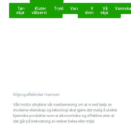
Tørre
Kluter og
Trykksprøyter
Varmevifter
Våt
Våte
Vannsk
skjøter
våtservietter
dimming
skjøter
Miljø og effektivitet i harmoni
Vårt motto uttrykker vår overbevisning om at vi ved hjelp av
moderne vitenskap og teknologi skal gjøre det mulig å utvikle
kjemiske produkter som er økonomiske og effektive uten at
det går på bekostning av verken helse eller miljø.