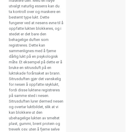
maskere den. Med en nøye
utvalgt naturlig essens kan du
ta kontroll over og maskere en
bestemt type lukt. Dette
fungerer ved at nesens evne til å
oppfatte lukten blokkeres, og i
stedet er det bare den
behagelige duften som
registreres. Dette kan
sammenlignes med å fjerne
dårlig lukt på en psykologisk
måte. Et eksempel på dette er å
bruke en sitrusduft på en
luktskade forårsaket av brann.
Sitrusduften gjør det vanskelig
for nesen å oppfatte røyklukt,
fordi disse luktene registreres
på samme sted i nesen.
Sitrusduften lurer dermed nesen
og overtar luktbildet, slik at vi
kan blokkere ut den
ubehagelige lukten av smeltet
plast, gummi, brent protein og
treverk osv. uten å fjerne selve