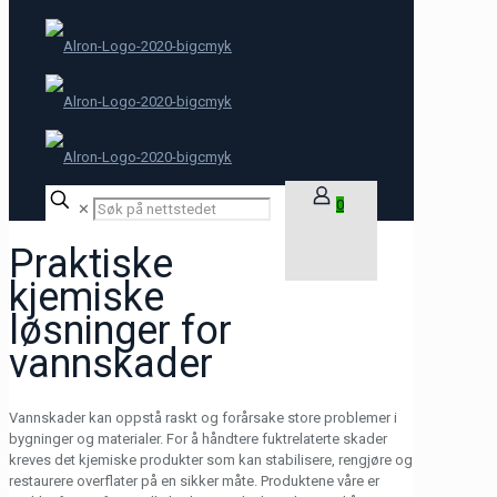
0
✕
Praktiske
kjemiske
løsninger for
vannskader
Vannskader kan oppstå raskt og forårsake store problemer i
bygninger og materialer. For å håndtere fuktrelaterte skader
kreves det kjemiske produkter som kan stabilisere, rengjøre og
restaurere overflater på en sikker måte. Produktene våre er