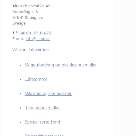
Alron Chemical Co AB
Hagsvängen 6
645 41 Strängnäs
Sverige
Tlf:
+46 (0) 152 134 75
E-post:
info@alron.se
Våre produktområder
Muggutbedring og oksidasjonsmidler
Luktkontroll
Mikrobiologiske agenter
Rengjøringsmidler
Spesialiserte fond