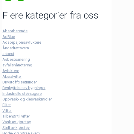
Flere kategorier fra oss
Absorberende
AdBlue
Adsorpsjonsavfuktere
Åndedrettsvern
asbest
Asbestsanering
avfallshåndtering
Avfuktere
Aksialvifter
Drivstofftilsetninger
Beskyttelse av bygninger
Industrielle støvsugere
Oppvask- og klesvaskmidler
Filter
Vifter
Tilbehør til vifter
Vask av kjøretøy
Stell av kjøretøy
Hode- og hørselsvern