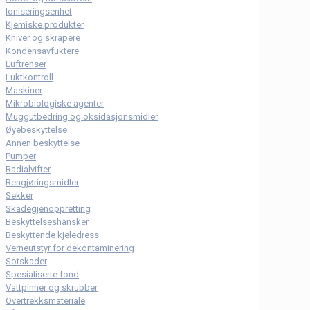
Ioniseringsenhet
Kjemiske produkter
Kniver og skrapere
Kondensavfuktere
Luftrenser
Luktkontroll
Maskiner
Mikrobiologiske agenter
Muggutbedring og oksidasjonsmidler
Øyebeskyttelse
Annen beskyttelse
Pumper
Radialvifter
Rengjøringsmidler
Sekker
Skadegjenoppretting
Beskyttelseshansker
Beskyttende kjeledress
Verneutstyr for dekontaminering
Sotskader
Spesialiserte fond
Vattpinner og skrubber
Overtrekksmateriale