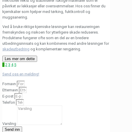
mikrobiell vekst og stabiliserer fuktige materialer som er
påvirket av lekkasjer eller oversvømmelser. Hos oss finner du
kjemikalier som hjelper med tørking, fuktkontroll og
muggsanering.
Ved å bruke riktige kjemiske løsninger kan restaureringen
fremskyndes og risikoen for ytterligere skade reduseres.
Produktene fungerer ofte som en del av en bredere
utbedringsinnsats og kan kombineres med andre løsninger for
skadeutbedring
og komplementær rengjøring.
De riktige produktene for
Enten skaden er omfattende eller begrenset, utgjør riktig
Les mer om dette
kjemisk middel en stor forskjell i jobben. Har du spørsmål om
1
2
3
4
5
trygg gjenoppretting
hvilke produkter som passer for din situasjon? Kontakt oss, så
Send oss ​​en melding!
hjelper vi deg med å finne en trygg og effektiv løsning for
vannskader.
Fornavn
Etternavn
E-post
Telefon
Varsling
Send inn