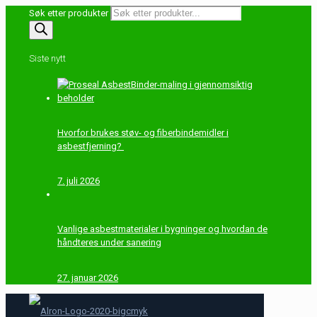
Søk etter produkter
Siste nytt
Hvorfor brukes støv- og fiberbindemidler i
asbestfjerning?
7. juli 2026
Vanlige asbestmaterialer i bygninger og hvordan de
håndteres under sanering
27. januar 2026