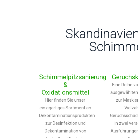
Skandinavien
Schimme
Schimmelpilzsanierung
Geruchsk
&
Eine Reihe vo
Oxidationsmittel
ausgewählten 
Hier finden Sie unser
zur Maskie
einzigartiges Sortiment an
Vielza
Dekontaminationsprodukten
Geruchsschäde
zur Desinfektion und
in zwei ver
Dekontamination von
Ausführungen,