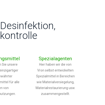
Desinfektion,
ontrolle
ngsmittel
Spezialagenten
n Sie unsere
Hier haben wir die von
einzigartiger
Vron selbst entwickelten
ewährter
Spezialmittel in Bereichen
ittel für alle
wie Materialversiegelung,
en von
Materialrestaurierung usw.
utzungen.
zusammengestellt.