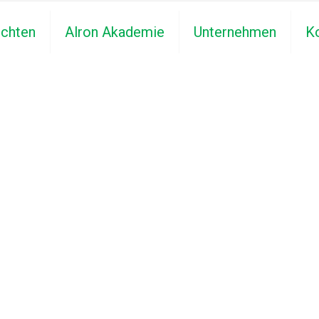
ichten
Alron Akademie
Unternehmen
K
s -
izienz im
ndem Anbieter von
odukten, Systemen und
ten für die Desinfektion,
e die natürlichen