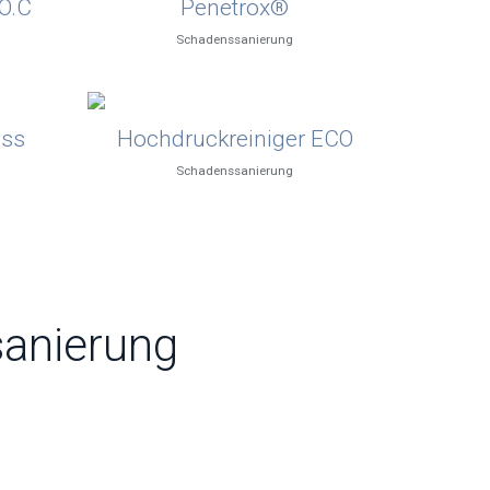
O.C
Penetrox®
Schadenssanierung
ass
Hochdruckreiniger ECO
Schadenssanierung
sanierung