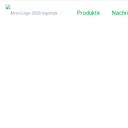
Produkte
Nachr
Alron Chemical
Umwelt und Eff
Einklang
Willkommen bei Alron, Skandinaviens führe
peroxidbasierten und mikrobiologischen Pr
Dienstleistungen für die Sanitärindustrie.
Wir bieten eine einzigartige Reihe von Produk
den Abfallabbau und die Geruchskontrolle, di