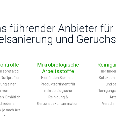
s führender Anbieter für 
lsanierung und Geruchsk
ontrolle
Mikrobiologische
Reinigu
Arbeitsstoffe
n sorgfältig
Hier finde
Duftprofilen
Hier finden Sie unser
Kollektion 
rung einer
Produktsortiment für
und b
hl von
mikrobiologische
Reinigungsm
n. Erhältlich
Reinigung &
Art
schiedenen
Geruchsdekontamination.
Verschm
 je nach Art