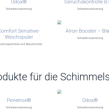
Odox®
Geruchskontrolle B.
Schadenssanierung
Schadenssanierung
Comfort Sensitive-
Alron Booster – Bl
Weichspüler
Schadenssanierung
chirrspülmittel und Waschmittel
odukte für die Schimmel
Penetrox®
Odox®
Schadenssanierung
Schadenssanierung