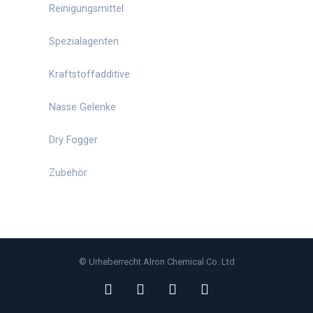
Reinigungsmittel
Spezialagenten
Kraftstoffadditive
Nasse Gelenke
Dry Fogger
Zubehör
© Urheberrecht Alron Chemical Co. Ltd