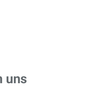
n uns
Asbestentfernung
Abfallentsorgung
Geschirrspülmittel und
Filter
Waschmittel