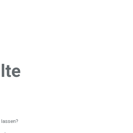
lte
n lassen?