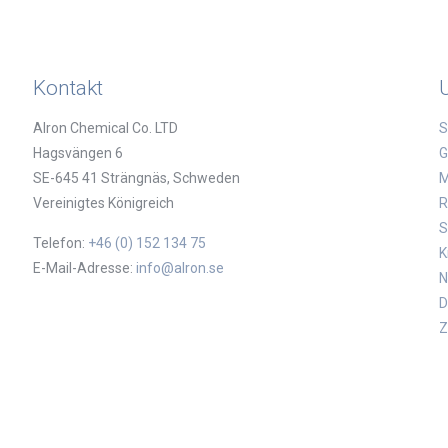
Kontakt
Alron Chemical Co. LTD
S
Hagsvängen 6
G
SE-645 41 Strängnäs, Schweden
M
Vereinigtes Königreich
R
S
Telefon:
+46 (0) 152 134 75
K
E-Mail-Adresse:
info@alron.se
N
D
Z