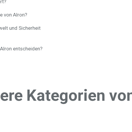
rt?
e von Alron?
elt und Sicherheit
 Alron entscheiden?
ere Kategorien vo
ns-Luftentfeuchter
Schutz der Atemwege
Asbest
toffadditive
Schutz von
Industrielle
Gebäuden
Staubsauger