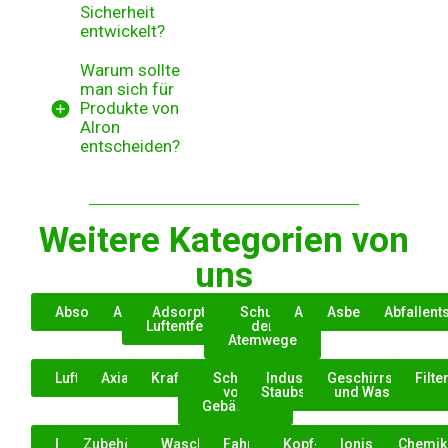
Sicherheit
entwickelt?
Warum sollte
man sich für
Produkte von
Alron
entscheiden?
Weitere Kategorien von
uns
Absorptionsmittel
AdBlue
Adsorptions-
Schutz
Asbest
Asbestentfernung
Abfallen
Luftentfeuchter
der
Atemwege
Luftentfeuchter
Axialventilatoren
Kraftstoffadditive
Schutz
Industrielle
Geschirrspülmitte
Filte
von
Staubsauger
und Waschmittel
Gebäuden
Fans
Zubehör für
Waschen
Fahrzeugpflege
Kopf- und
Ionisationsanla
Chemik