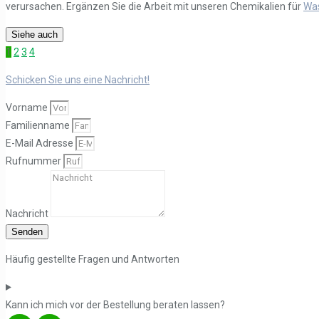
verursachen. Ergänzen Sie die Arbeit mit unseren Chemikalien für
Wa
Wir helfen Ihnen b
Bei Alron finden Sie Produkte, die speziell für die Behandlung und B
Siehe auch
Kontaktieren Sie uns
1
2
3
4
, wir helfen Ihnen gerne dabei, eine sichere und 
Schicken Sie uns eine Nachricht!
Vorname
Familienname
E-Mail Adresse
Rufnummer
Nachricht
Senden
Häufig gestellte Fragen und Antworten
Kann ich mich vor der Bestellung beraten lassen?