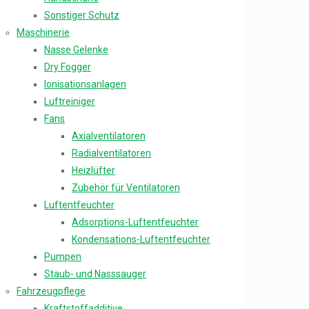
Sonstiger Schutz
Maschinerie
Nasse Gelenke
Dry Fogger
Ionisationsanlagen
Luftreiniger
Fans
Axialventilatoren
Radialventilatoren
Heizlüfter
Zubehör für Ventilatoren
Luftentfeuchter
Adsorptions-Luftentfeuchter
Kondensations-Luftentfeuchter
Pumpen
Staub- und Nasssauger
Fahrzeugpflege
Kraftstoffadditive