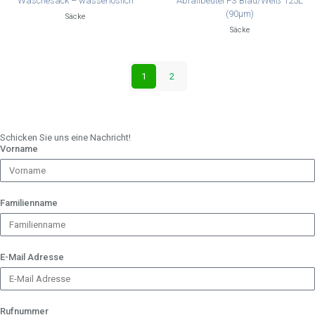
Wäschesack – wasserlöslich
Abfallbeutel P3 Blau/Weiß 125L
(90µm)
Säcke
Säcke
1
2
Schicken Sie uns eine Nachricht!
Vorname
Familienname
E-Mail Adresse
Rufnummer