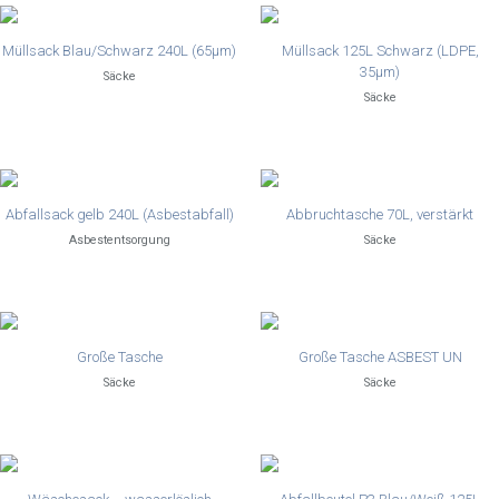
Müllsack Blau/Schwarz 240L (65µm)
Müllsack 125L Schwarz (LDPE,
35µm)
Säcke
Säcke
Abfallsack gelb 240L (Asbestabfall)
Abbruchtasche 70L, verstärkt
Asbestentsorgung
Säcke
Große Tasche
Große Tasche ASBEST UN
Säcke
Säcke