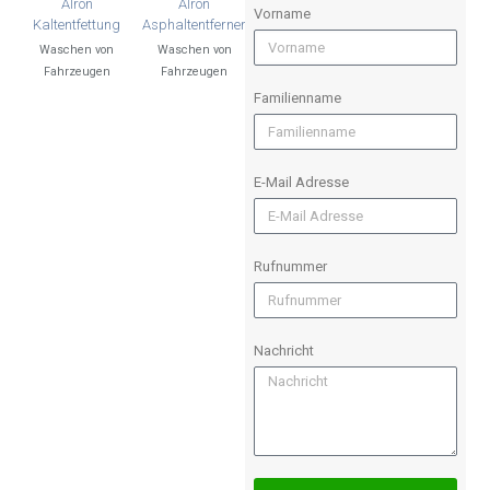
Alron
Alron
Vorname
Kaltentfettung
Asphaltentferner
Waschen von
Waschen von
Fahrzeugen
Fahrzeugen
Familienname
E-Mail Adresse
Rufnummer
Nachricht