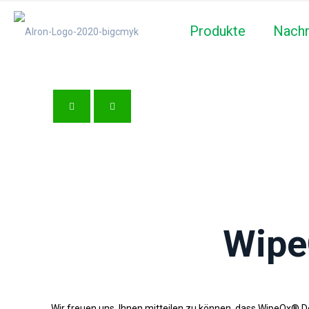
Produkte
Nachr
Wipe
Wir freuen uns, Ihnen mitteilen zu können, dass WipeOx® Des