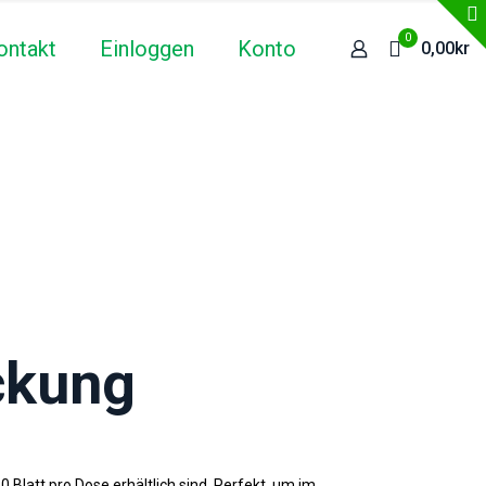
0
ontakt
Einloggen
Konto
0,00kr
ckung
 Blatt pro Dose erhältlich sind. Perfekt, um im