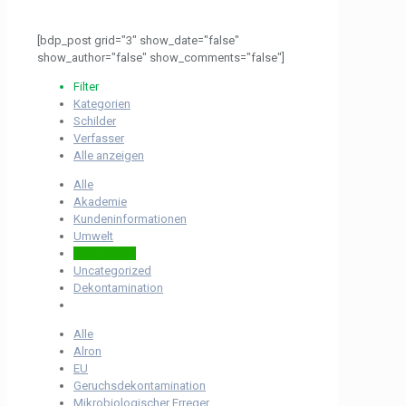
[bdp_post grid="3" show_date="false"
show_author="false" show_comments="false"]
Filter
Kategorien
Schilder
Verfasser
Alle anzeigen
Alle
Akademie
Kundeninformationen
Umwelt
Nachrichten
Uncategorized
Dekontamination
Alle
Alron
EU
Geruchsdekontamination
Mikrobiologischer Erreger