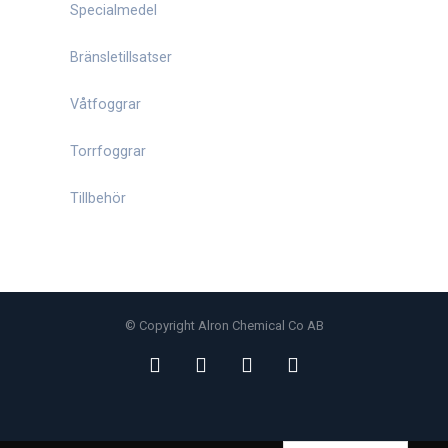
Specialmedel
Bränsletillsatser
Våtfoggrar
Torrfoggrar
Tillbehör
© Copyright Alron Chemical Co AB