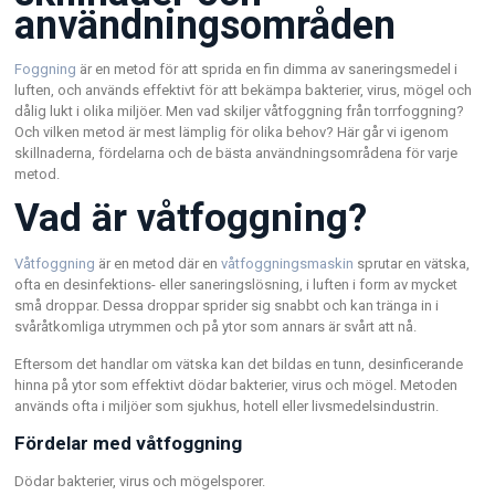
användningsområden
Foggning
är en metod för att sprida en fin dimma av saneringsmedel i
luften, och används effektivt för att bekämpa bakterier, virus, mögel och
dålig lukt i olika miljöer. Men vad skiljer våtfoggning från torrfoggning?
Och vilken metod är mest lämplig för olika behov? Här går vi igenom
skillnaderna, fördelarna och de bästa användningsområdena för varje
metod.
Vad är våtfoggning?
Våtfoggning
är en metod där en
våtfoggningsmaskin
sprutar en vätska,
ofta en desinfektions- eller saneringslösning, i luften i form av mycket
små droppar. Dessa droppar sprider sig snabbt och kan tränga in i
svåråtkomliga utrymmen och på ytor som annars är svårt att nå.
Eftersom det handlar om vätska kan det bildas en tunn, desinficerande
hinna på ytor som effektivt dödar bakterier, virus och mögel. Metoden
används ofta i miljöer som sjukhus, hotell eller livsmedelsindustrin.
Fördelar med våtfoggning
Dödar bakterier, virus och mögelsporer.