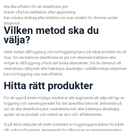
Inte lika effektiv för att desinficera ytor.
Kräver ofta bra ventilation efter applicering.
Kan orsaka obehag eller irritation om man utsätts för dimman under
längre tid.
Vilken metod ska du
välja?
Valet mellan våtfoggning och torrfoggning beror på vilket problem du vill
lösa. Om du behöver desinficera en yta och eliminera bakterier eller
mögel är våtfoggning oftast det bästa alternativet. Om du däremot vill
neutralisera dålig lukt eller bekämpa skadedjur i svåråtkomliga utrymmen
kan torrfoggning vara mer effektivt.
Hitta rätt produkter
För att uppnå bästa möjliga resultat är det avgörande att välja rätt typ av
foggning och saneringsmedel för det specifika behovet. Beroende på
om du ska desinficera ytor, neutralisera lukt eller bekämpa skadedjur,
spelar val av produkt och metod en stor roll i effektiviteten.
Vi på Alron erbjuder ett brett sortiment av foggningsprodukter för både
våt- och torrfoggning, anpassade för olika typer av saneringsuppdrag.