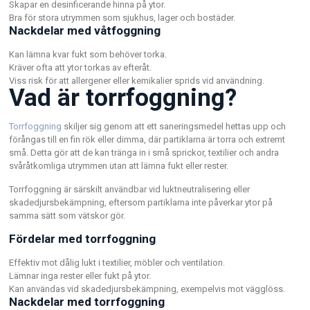
Skapar en desinficerande hinna på ytor.
Bra för stora utrymmen som sjukhus, lager och bostäder.
Nackdelar med våtfoggning
Kan lämna kvar fukt som behöver torka.
Kräver ofta att ytor torkas av efteråt.
Viss risk för att allergener eller kemikalier sprids vid användning.
Vad är torrfoggning?
Torrfoggning
skiljer sig genom att ett saneringsmedel hettas upp och
förångas till en fin rök eller dimma, där partiklarna är torra och extremt
små. Detta gör att de kan tränga in i små sprickor, textilier och andra
svåråtkomliga utrymmen utan att lämna fukt eller rester.
Torrfoggning är särskilt användbar vid luktneutralisering eller
skadedjursbekämpning, eftersom partiklarna inte påverkar ytor på
samma sätt som vätskor gör.
Fördelar med torrfoggning
Effektiv mot dålig lukt i textilier, möbler och ventilation.
Lämnar inga rester eller fukt på ytor.
Kan användas vid skadedjursbekämpning, exempelvis mot vägglöss.
Nackdelar med torrfoggning