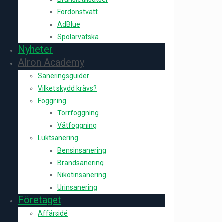
Fordonstvätt
AdBlue
Spolarvätska
Nyheter
Alron Academy
Saneringsguider
Vilket skydd krävs?
Foggning
Torrfoggning
Våtfoggning
Luktsanering
Bensinsanering
Brandsanering
Nikotinsanering
Urinsanering
Företaget
Affärsidé