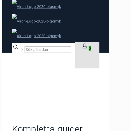
0
✕
Kompletta guider