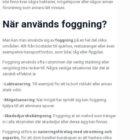
inte finns kvar några bakterier, mögelsporer eller någon annan
förorening som annars lätt missas.
När används foggning?
Man kan man använda sig av
foggning
på en hel del olika
områden. Allt från bostäder till sjukhus, restuaranger eller även
exempelvis transportfordon, som bilar, tåg eller flygplan.
Foggning används ofta i utrymmen där vanlig städning eller
rengöring inte räcker till. Några vanliga situationer där det är
särskilt effektivt är
-Luktsanering
: Till exempel för att ta bort röklukt eller annan
stark odör.
-Mögelsanering
: När mögel har spridit sig kan foggning
hjälpa till att eliminera sporer.
-Skadedjursbekämpning
: Foggning är en metod som tränger
in i alla skrymslen där skadedjur eller deras ägg kan finnas.
Foggning utförs av
saneringsföretag med utrustning och
expertis,
för att dom besitter kunskapen av att hantera olika