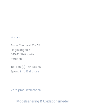
Kontakt
Alron Chemical Co AB
Hagsvängen 6
645 41 Strängnäs
Sweden
Tel:
+46 (0) 152 134 75
Epost:
info@alron.se
Våra produktområden
Mögelsanering & Oxidationsmedel