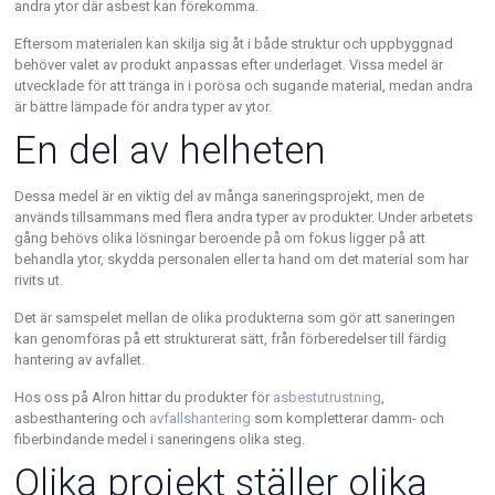
andra ytor där asbest kan förekomma.
Eftersom materialen kan skilja sig åt i både struktur och uppbyggnad
behöver valet av produkt anpassas efter underlaget. Vissa medel är
utvecklade för att tränga in i porösa och sugande material, medan andra
är bättre lämpade för andra typer av ytor.
En del av helheten
Dessa medel är en viktig del av många saneringsprojekt, men de
används tillsammans med flera andra typer av produkter. Under arbetets
gång behövs olika lösningar beroende på om fokus ligger på att
behandla ytor, skydda personalen eller ta hand om det material som har
rivits ut.
Det är samspelet mellan de olika produkterna som gör att saneringen
kan genomföras på ett strukturerat sätt, från förberedelser till färdig
hantering av avfallet.
Hos oss på Alron hittar du produkter för
asbestutrustning
,
asbesthantering och
avfallshantering
som kompletterar damm- och
fiberbindande medel i saneringens olika steg.
Olika projekt ställer olika