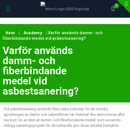
0
Hem
|
Academy
|
Varför används damm- och
fiberbindande medel vid asbestsanering?
Varför används
damm- och
fiberbindande
medel vid
asbestsanering?
Vid asbestsanering används flera olika metoder för att minska
spridningen av damm och asbestfibrer när material ska demonteras eller
tas bort. En av dem är damm- och fiberbindande medel, som används i
många saneringsprojekt för att behandla ytor innan arbetet fortsätter.