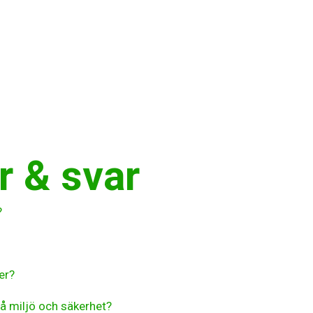
r & svar
?
er?
å miljö och säkerhet?