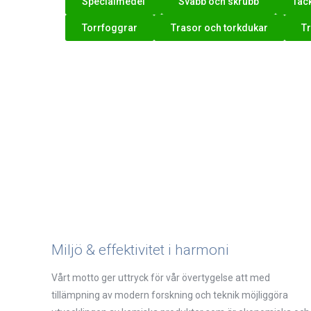
Specialmedel
Svabb och skrubb
Täc
Torrfoggrar
Trasor och torkdukar
T
Miljö & effektivitet i harmoni
Vårt motto ger uttryck för vår övertygelse att med
tillämpning av modern forskning och teknik möjliggöra