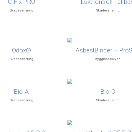
C-Fix PRO
Luktkontroll Tallba
Skadesanering
Skadesanering
Odox®
AsbestBinder – ProS
Skadesanering
Byggnadsskydd
Bio-A
Bio-O
Skadesanering
Skadesanering