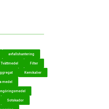
avfallshantering
& Tvättmedel
Filter
ggregat
Kemikalier
ka medel
engöringsmedel
Sotskador