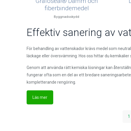
Grafoseal® Damm och
fiberbindemedel
Byggnadsskydd
Effektiv sanering av v
För behandling av vattenskador krävs medel som neutralise
läckage eller översvämning. Hos oss hittar du kemikalier 
Genom att använda rätt kemiska lösningar kan återställn
fungerar ofta som en del av ett bredare saneringsarbet
kompletterande rengöring.
Oavsett om skadan är omfattande eller begränsad gör rätt
Rätt produkter för trygg
Läs mer
passar för din situation? Kontakta oss, så hjälper vi dig a
1