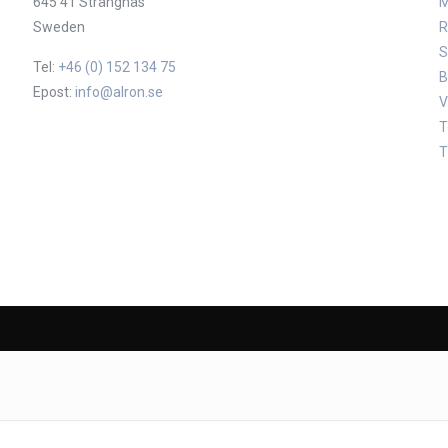
645 41 Strängnäs
M
Sweden
R
S
Tel:
+46 (0) 152 134 75
B
Epost:
info@alron.se
V
T
T