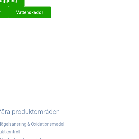
foggning
r
Vattenskador
Våra produktområden
ögelsanering & Oxidationsmedel
uktkontroll