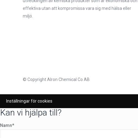
utvecklingen av kemiska produkter som är ekonomiska och
effektiva utan att kompromissa vara sig med hälsa eller
miljö.
© Copyright Alron Chemical Co AB
Inställningar för cookies
Kan vi hjälpa till?
Namn*