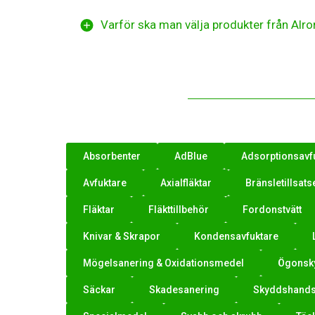
Varför ska man välja produkter från Alro
Absorbenter
AdBlue
Adsorptionsavf
Avfuktare
Axialfläktar
Bränsletillsats
Fläktar
Fläkttillbehör
Fordonstvätt
Knivar & Skrapor
Kondensavfuktare
Mögelsanering & Oxidationsmedel
Ögonsk
Säckar
Skadesanering
Skyddshands