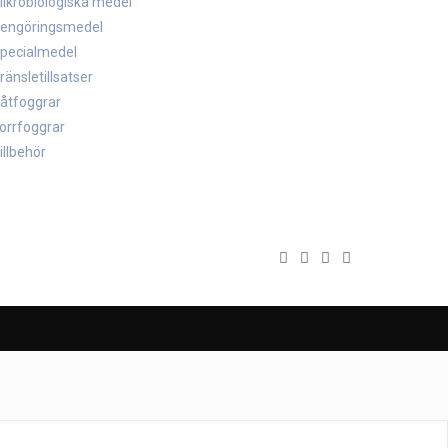
ikrobiologiska medel
engöringsmedel
pecialmedel
ränsletillsatser
åtfoggrar
orrfoggrar
illbehör