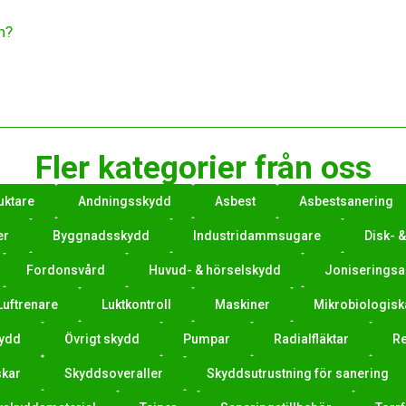
n?
Fler kategorier från oss
uktare
Andningsskydd
Asbest
Asbestsanering
er
Byggnadsskydd
Industridammsugare
Disk- 
Fordonsvård
Huvud- & hörselskydd
Joniseringsa
Luftrenare
Luktkontroll
Maskiner
Mikrobiologis
ydd
Övrigt skydd
Pumpar
Radialfläktar
R
kar
Skyddsoveraller
Skyddsutrustning för sanering