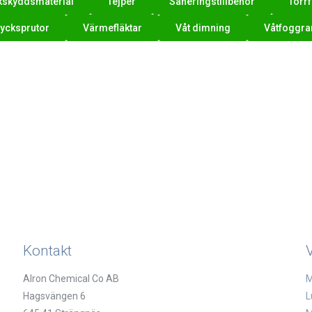
kskyddsmaterial
Tejper
Saneringstillbehör
Torr
rycksprutor
Värmefläktar
Våt dimning
Våtfoggra
Kontakt
Alron Chemical Co AB
M
Hagsvängen 6
L