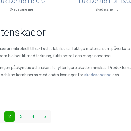
Luktkontroll B.O.C
Luktkontroll-DF B.O
Skadesanering
Skadesanering
attenskador
rar mikrobiell tillväxt och stabiliserar fuktiga material som påverkats
som hjälper till med torkning, fuktkontroll och mögelsanering.
ingen påskyndas och risken för ytterligare skador minskas. Produktern
e och kan kombineras med andra lösningar för
skadesanering
och
 kemiska medel stor skillnad i arbetet. Har du frågor kring vilka produ
 återställning
tt hitta en trygg och effektiv lösning för vattenskador.
2
3
4
5