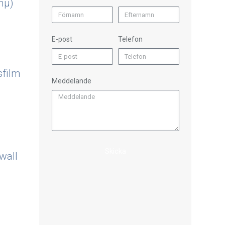
mµ)
E-post
Telefon
sfilm
Meddelande
)
Skicka
wall