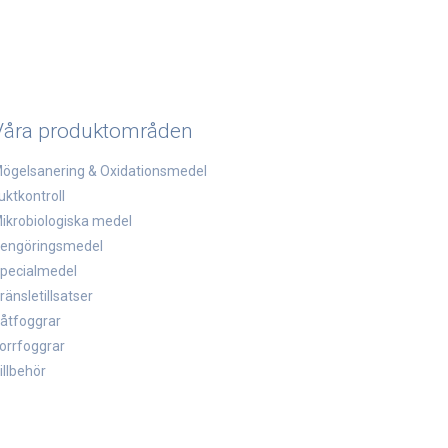
Våra produktområden
ögelsanering & Oxidationsmedel
uktkontroll
ikrobiologiska medel
engöringsmedel
pecialmedel
ränsletillsatser
åtfoggrar
orrfoggrar
illbehör