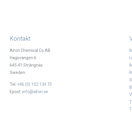
Kontakt
Alron Chemical Co AB
M
Hagsvängen 6
L
645 41 Strängnäs
M
Sweden
R
S
Tel:
+46 (0) 152 134 75
B
Epost:
info@alron.se
V
T
T