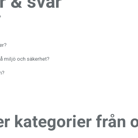
r & svar
?
er?
å miljö och säkerhet?
n?
er kategorier från 
uktare
Andningsskydd
Asbest
Asbestsanering