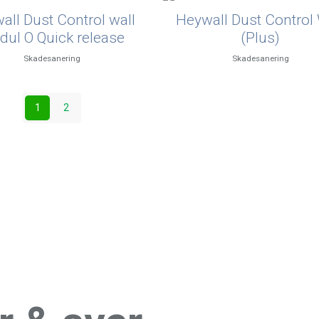
all Dust Control wall
Heywall Dust Control 
ul O Quick release
(Plus)
Skadesanering
Skadesanering
1
2