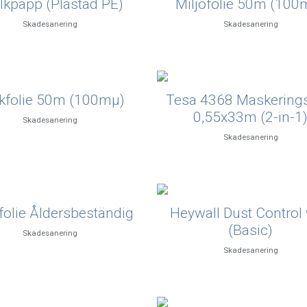
lkpapp (Plastad PE)
Miljöfolie 50m (100
Skadesanering
Skadesanering
kfolie 50m (100mµ)
Tesa 4368 Maskering
0,55x33m (2-in-1
Skadesanering
Skadesanering
olie Åldersbeständig
Heywall Dust Control 
(Basic)
Skadesanering
Skadesanering