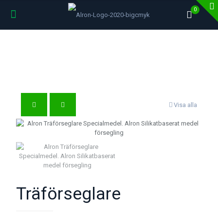
0
Visa alla
Träförseglare