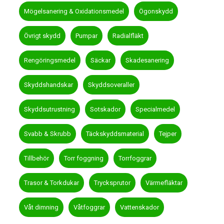
Mögelsanering & Oxidationsmedel
Ögonskydd
Övrigt skydd
Pumpar
Radialfläkt
Rengöringsmedel
Säckar
Skadesanering
Skyddshandskar
Skyddsoveraller
Skyddsutrustning
Sotskador
Specialmedel
Svabb & Skrubb
Täckskyddsmaterial
Tejper
Tillbehör
Torr foggning
Torrfoggrar
Trasor & Torkdukar
Trycksprutor
Värmefläktar
Våt dimning
Våtfoggrar
Vattenskador