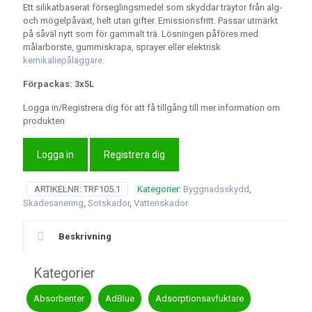
Ett silikatbaserat förseglingsmedel som skyddar träytor från alg-
och mögelpåväxt, helt utan gifter. Emissionsfritt. Passar utmärkt
på såväl nytt som för gammalt trä. Lösningen påföres med
målarborste, gummiskrapa, sprayer eller elektrisk
kemikaliepåläggare.
Förpackas: 3x5L
Logga in/Registrera dig för att få tillgång till mer information om
produkten
Logga in
Registrera dig
ARTIKELNR:
TRF105.1
Kategorier:
Byggnadsskydd
,
Skadesanering
,
Sotskador
,
Vattenskador
Beskrivning
Kategorier
Absorbenter
AdBlue
Adsorptionsavfuktare