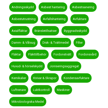
Andningsskydd
Asbest hantering
Asbestsanering
Asbestutrustning
Avfallshantering
Avfuktare
Axialfläktar
Bränsletillsatser
Byggnadsskydd
Damm- & Våtsug
Disk- & Tvättmedel
Filter
Fläktar
Fläkttillbehör
Fordonstvätt
Fordonsvård
Huvud- & hörselskydd
Joniseringsaggregat
Kemikalier
Knivar & Skrapor
Kondensavfuktare
Luftrenare
Luktkontroll
Maskiner
Mikrobiologiska Medel